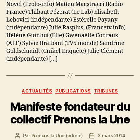
Novel (Ecolo-info) Matteu Maestracci (Radio
700
France) Thibaut Pézerat (Le Lab) Elisabeth
!
Lebovici (indépendante) Estérelle Payany
(indépendante) Julie Rasplus, (Francetv info)
Hélène Guinhut (Elle) Gwénaëlle Conraux
(AEF) Sylvie Braibant (TV5 monde) Sandrine
Goldschmidt (Cnikel Enquête) Julie Clément
(indépendante) […]
Catégories
ACTUALITÉS
PUBLICATIONS
TRIBUNES
Manifeste fondateur du
collectif Prenons la Une
Par
Prenons la Une (admin)
3 mars 2014
Auteur
Date