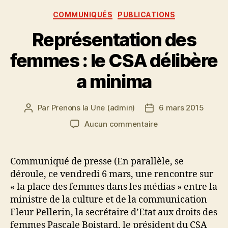
Catégories
COMMUNIQUÉS
PUBLICATIONS
Représentation des
femmes : le CSA délibère
a minima
Par
Prenons la Une (admin)
6 mars 2015
Auteur
Date
de
de
sur
Aucun commentaire
l’article
l’article
Représentation
des
femmes
Communiqué de presse (En parallèle, se
:
déroule, ce vendredi 6 mars, une rencontre sur
le
« la place des femmes dans les médias » entre la
CSA
ministre de la culture et de la communication
délibère
Fleur Pellerin, la secrétaire d’Etat aux droits des
a
femmes Pascale Boistard, le président du CSA
minima