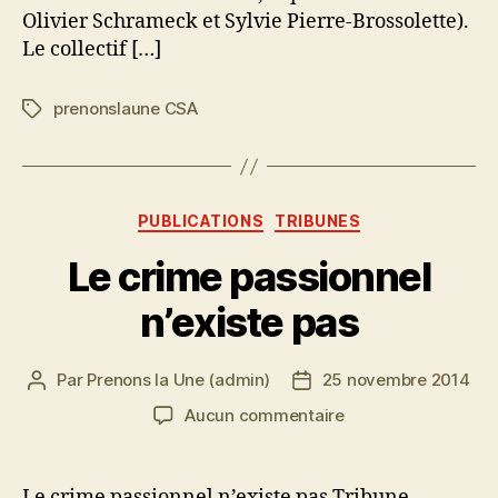
Olivier Schrameck et Sylvie Pierre-Brossolette).
Le collectif […]
prenonslaune CSA
Étiquettes
Catégories
PUBLICATIONS
TRIBUNES
Le crime passionnel
n’existe pas
Par
Prenons la Une (admin)
25 novembre 2014
Auteur
Date
de
de
sur
Aucun commentaire
l’article
l’article
Le
crime
passionnel
Le crime passionnel n’existe pas Tribune