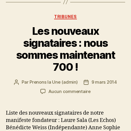
Catégories
TRIBUNES
Les nouveaux
signataires : nous
sommes maintenant
700 !
Par
Prenons la Une (admin)
9 mars 2014
Auteur
Date
de
de
sur
Aucun commentaire
l’article
l’article
Les
nouveaux
signataires :
Liste des nouveaux signataires de notre
nous
manifeste fondateur : Laure Sala (Les Echos)
sommes
Bénédicte Weiss (Indépendante) Anne Sophie
maintenant