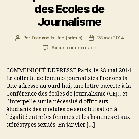
des Ecoles de
Journalisme
Par
Prenons la Une (admin)
28 mai 2014
Auteur
Date
de
de
sur
Aucun commentaire
l’article
l’article
« Prenons
la
Une »
COMMUNIQUÉ DE PRESSE Paris, le 28 mai 2014
interpelle
Le collectif de femmes journalistes Prenons la
la
Une adresse aujourd’hui, une lettre ouverte à la
Conférence
Conférence des écoles de journalisme (CEJ), et
des
l’interpelle sur la nécessité d’offrir aux
Ecoles
étudiants des modules de sensibilisation à
de
Journalisme
l’égalité entre les femmes et les hommes et aux
stéréotypes sexués. En janvier […]