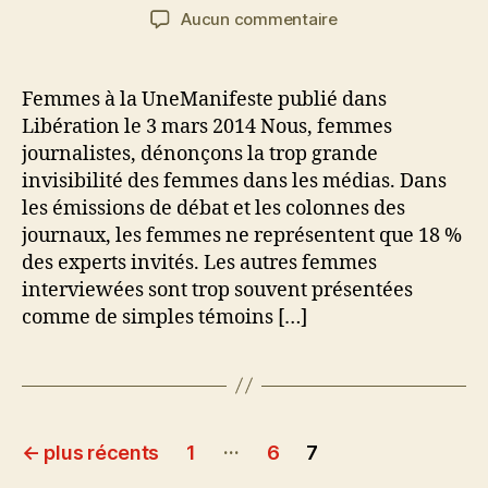
de
de
sur
Aucun commentaire
l’article
l’article
Manifeste
fondateur
du
Femmes à la UneManifeste publié dans
collectif
Libération le 3 mars 2014 Nous, femmes
Prenons
journalistes, dénonçons la trop grande
la
invisibilité des femmes dans les médias. Dans
Une
les émissions de débat et les colonnes des
journaux, les femmes ne représentent que 18 %
des experts invités. Les autres femmes
interviewées sont trop souvent présentées
comme de simples témoins […]
Navigation
…
←
plus récents
1
6
7