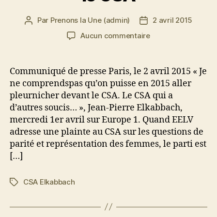
Par
Prenons la Une (admin)
2 avril 2015
Auteur
Date
de
de
sur
Aucun commentaire
l’article
l’article
Sexisme,
Jean-
Pierre
Communiqué de presse Paris, le 2 avril 2015 « Je
Elkabbach
ne comprendspas qu’on puisse en 2015 aller
se
pleurnicher devant le CSA. Le CSA qui a
trompe
d’autres soucis… », Jean-Pierre Elkabbach,
sur
mercredi 1er avril sur Europe 1. Quand EELV
le
adresse une plainte au CSA sur les questions de
CSA
parité et représentation des femmes, le parti est
[…]
CSA Elkabbach
Étiquettes