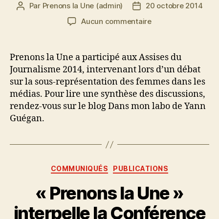
Par
Prenons la Une (admin)
20 octobre 2014
Auteur
Date
de
de
sur
Aucun commentaire
l’article
l’article
Débat
sur
la
Prenons la Une a participé aux Assises du
sous-
Journalisme 2014, intervenant lors d’un débat
représentation
sur la sous-représentation des femmes dans les
des
médias. Pour lire une synthèse des discussions,
femmes
rendez-vous sur le blog Dans mon labo de Yann
dans
Guégan.
les
médias
Catégories
COMMUNIQUÉS
PUBLICATIONS
« Prenons la Une »
interpelle la Conférence