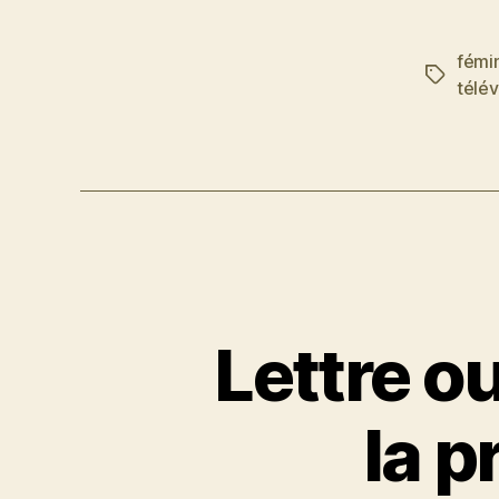
fémi
Étiquett
télév
Lettre o
la p