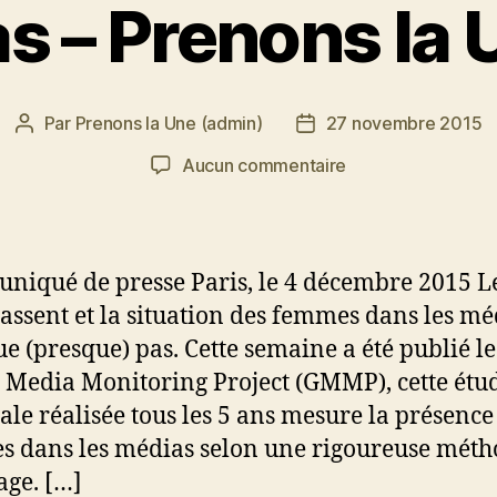
s – Prenons la 
Par
Prenons la Une (admin)
27 novembre 2015
Auteur
Date
de
de
sur
Aucun commentaire
l’article
l’article
Seulement
24%
de
femmes
iqué de presse Paris, le 4 décembre 2015 L
dans
assent et la situation des femmes dans les mé
les
ue (presque) pas. Cette semaine a été publié le
médias
–
 Media Monitoring Project (GMMP), cette étu
Prenons
le réalisée tous les 5 ans mesure la présence
la
 dans les médias selon une rigoureuse méth
Une
ge. […]
réagit