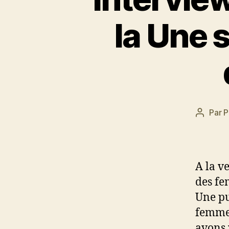
la Une 
Par
P
Auteur
de
l’article
A la v
des fe
Une pu
femmes
avons 