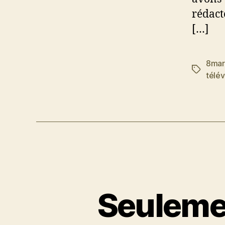
rédact
[…]
8mar
Étiquett
télév
Seuleme