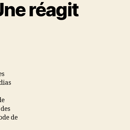
Une réagit
es
dias
de
 des
ode de