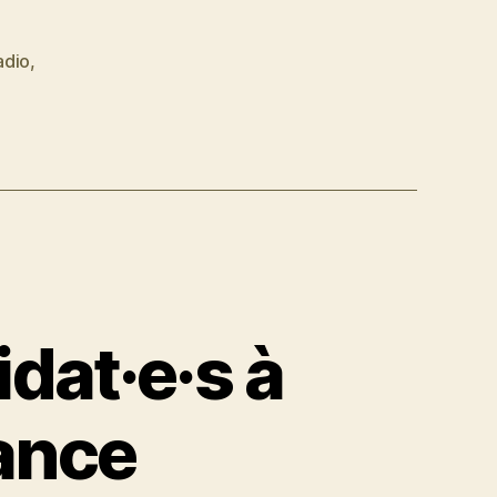
adio
,
dat·e·s à
rance