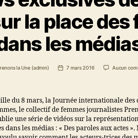
sur la place de
dans les média
renons la Une (admin)
7 mars 2016
Aucun com
Date
de
l’article
eille du 8 mars, la Journée internationale des 
mmes, le collectif de femmes journalistes Pre
blie une série de vidéos sur la représentatio
 dans les médias : « Des paroles aux actes ».
voulu savoir comment les acteurs-trices des 