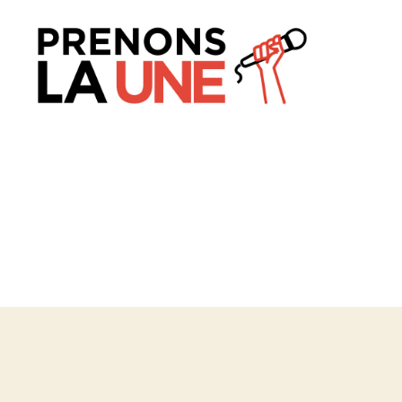
Prenons
la
Une