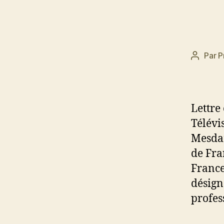
Par
P
Auteur
de
l’article
Lettre
Télévi
Mesdam
de Fra
France
désign
profes