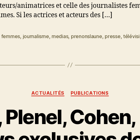
eurs/animatrices et celle des journalistes f
mes. Si les actrices et acteurs des […]
,
femmes
,
journalisme
,
medias
,
prenonslaune
,
presse
,
télévis
es
Catégories
ACTUALITÉS
PUBLICATIONS
, Plenel, Cohen,
ws exclusives d