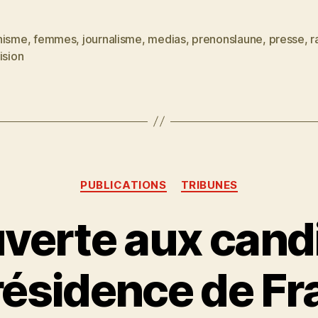
nisme
,
femmes
,
journalisme
,
medias
,
prenonslaune
,
presse
,
r
es
ision
Catégories
PUBLICATIONS
TRIBUNES
uverte aux candi
résidence de F