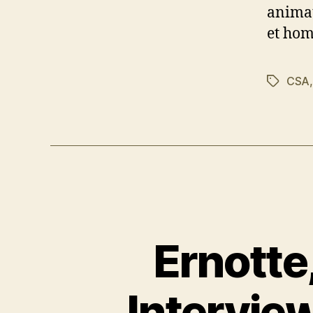
animat
et hom
CSA
Étiquett
Ernotte
Intervie