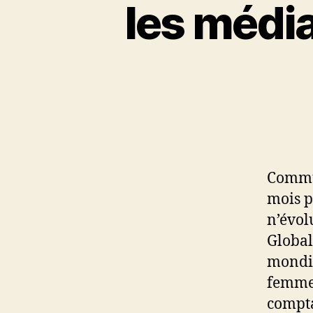
les média
Commun
mois p
n’évol
Global
mondia
femmes
compta