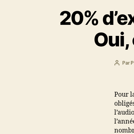
20% d’ex
Oui,
Par
P
Auteur
de
l’article
Pour l
obligé
l’audi
l’anné
nombre