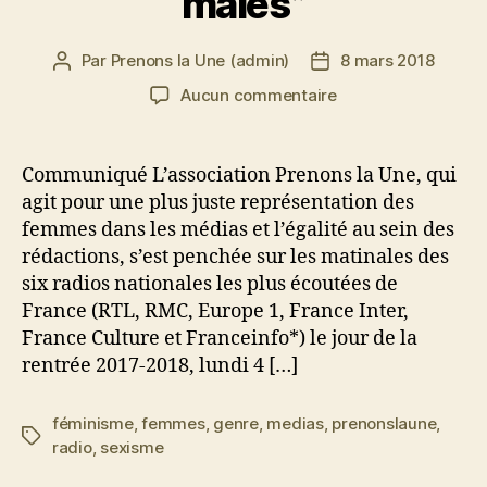
mâles”
Par
Prenons la Une (admin)
8 mars 2018
Auteur
Date
de
de
sur
Aucun commentaire
l’article
l’article
Femmes
et
radio
Communiqué L’association Prenons la Une, qui
:
agit pour une plus juste représentation des
en
femmes dans les médias et l’égalité au sein des
France,
rédactions, s’est penchée sur les matinales des
les
six radios nationales les plus écoutées de
matinales
France (RTL, RMC, Europe 1, France Inter,
restent
des
France Culture et Franceinfo*) le jour de la
“mati-
rentrée 2017-2018, lundi 4 […]
mâles”
féminisme
,
femmes
,
genre
,
medias
,
prenonslaune
,
Étiquettes
radio
,
sexisme