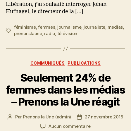
Libération, j’ai souhaité interroger Johan
Hufnagel, le directeur de la […]
féminisme
,
femmes
,
journalisme
,
journaliste
,
medias
,
Étiquettes
prenonslaune
,
radio
,
télévision
Catégories
COMMUNIQUÉS
PUBLICATIONS
Seulement 24% de
femmes dans les médias
– Prenons la Une réagit
Par
Prenons la Une (admin)
27 novembre 2015
Auteur
Date
de
de
sur
Aucun commentaire
l’article
l’article