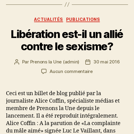
Catégories
ACTUALITÉS
PUBLICATIONS
Libération est-il un allié
contre le sexisme?
Par
Prenons la Une (admin)
30 mai 2016
Auteur
Date
de
de
sur
Aucun commentaire
l’article
l’article
Libération
est-
il
Ceci est un billet de blog publié par la
un
journaliste Alice Coffin, spécialiste médias et
allié
membre de Prenons la Une depuis le
contre
lancement. Il a été reproduit intégralement.
le
Alice Coffin : A la parution de «La complainte
sexisme?
du mâle aimé» signée Luc Le Vaillant, dans