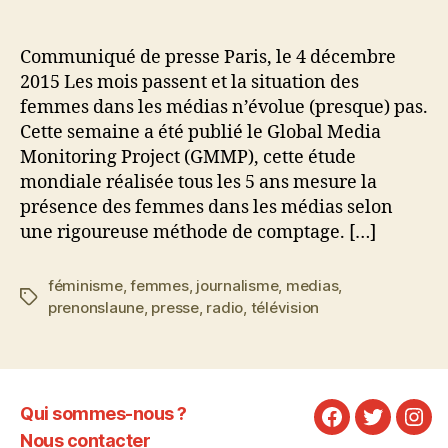
Seulement
24%
de
Communiqué de presse Paris, le 4 décembre
femmes
2015 Les mois passent et la situation des
dans
femmes dans les médias n’évolue (presque) pas.
les
Cette semaine a été publié le Global Media
médias
Monitoring Project (GMMP), cette étude
–
mondiale réalisée tous les 5 ans mesure la
Prenons
la
présence des femmes dans les médias selon
Une
une rigoureuse méthode de comptage. […]
réagit
féminisme
,
femmes
,
journalisme
,
medias
,
Étiquettes
prenonslaune
,
presse
,
radio
,
télévision
Qui sommes-nous ?
Facebook
Twitter
Ins
Nous contacter