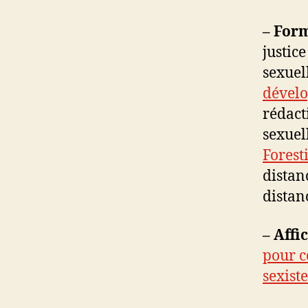
– Form
justice
sexuell
dévelo
rédact
sexuel
Forest
distan
distan
–
Affi
pour co
sexiste