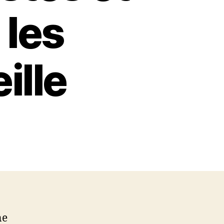
 les
ille
ne