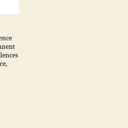
lence
onnent
olences
ce,