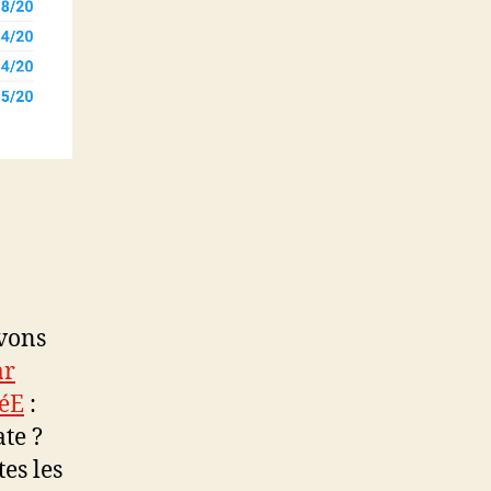
avons
ar
réE
:
ate ?
es les