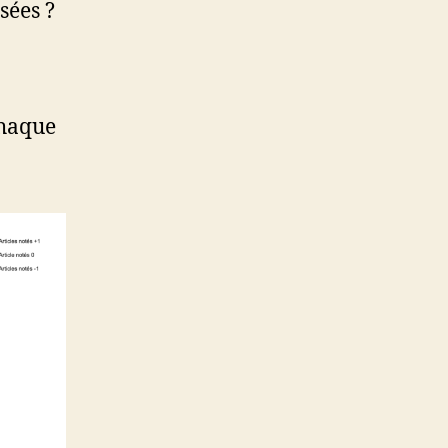
sées ?
chaque