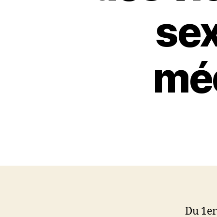
sex
méd
Du 1er