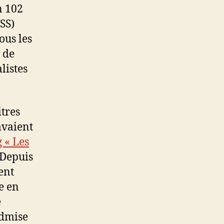
n 102
VSS)
ous les
 de
listes
itres
avaient
g « Les
 Depuis
ent
e en
é
admise