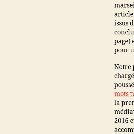
marsei
article
issus 
conclu
page) 
pour u
Notre 
chargé
poussé
mots t
la pre
médiat
2016 e
accomp