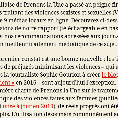
llaise de Prenons la Une a passé au peigne fi
s traitant des violences sexistes et sexuelles (
de 9 médias locaux en ligne. Découvrez ci-dess
sions de notre rapport (téléchargeable en bas
et nos recommandations adressées aux journa
n meilleur traitement médiatique de ce sujet.
premier constat est une bonne nouvelle : les t
s de préjugés minimisant les violences – qui 
s la journaliste Sophie Gourion à créer
le blo
uent »
en 2016 – sont aujourd’hui l’exception.
mière charte de Prenons la Une sur le traitem
ique des violences faites aux femmes (publié
t
mise à jour en 2019
), de réels progrès ont ét
lis. L’utilisation désormais communément 