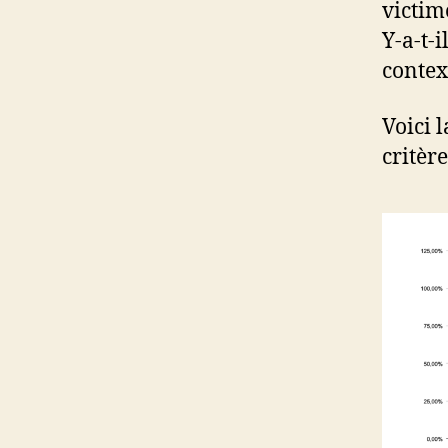
victime
Y-a-t-i
context
Voici 
critère