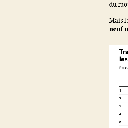
du mot
Mais l
neuf 