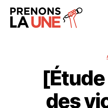
Prenons
la
Une
[Étude
des vi