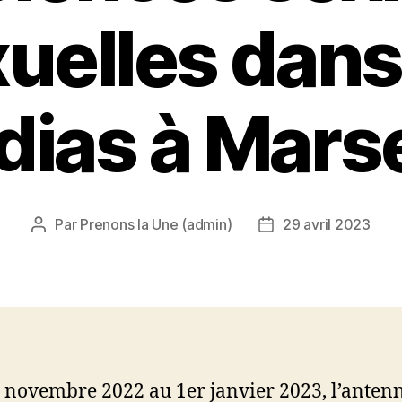
uelles dans
ias à Marse
Par
Prenons la Une (admin)
29 avril 2023
Auteur
Date
de
de
l’article
l’article
 novembre 2022 au 1er janvier 2023, l’anten