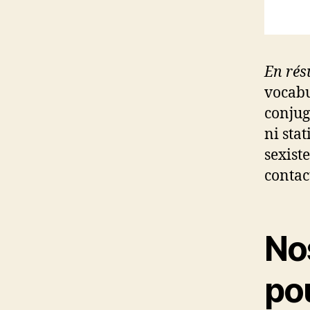
En ré
vocabu
conjug
ni sta
sexist
contac
No
pou