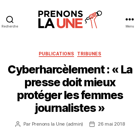
Recherche
Menu
Prenons
la
Une
Catégories
PUBLICATIONS
TRIBUNES
Cyberharcèlement : « La
presse doit mieux
protéger les femmes
journalistes »
Par
Prenons la Une (admin)
26 mai 2018
Auteur
Date
de
de
l’article
l’article