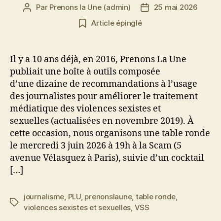
Par
Prenons la Une (admin)
25 mai 2026
Auteur
Date
de
de
Article épinglé
l’article
l’article
Il y a 10 ans déjà, en 2016, Prenons La Une
publiait une boîte à outils composée
d’une dizaine de recommandations à l’usage
des journalistes pour améliorer le traitement
médiatique des violences sexistes et
sexuelles (actualisées en novembre 2019). À
cette occasion, nous organisons une table ronde
le mercredi 3 juin 2026 à 19h à la Scam (5
avenue Vélasquez à Paris), suivie d’un cocktail
[…]
journalisme
,
PLU
,
prenonslaune
,
table ronde
,
Étiquettes
violences sexistes et sexuelles
,
VSS