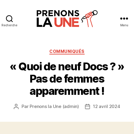
Recherche
Menu
Prenons
la
Une
Catégories
COMMUNIQUÉS
« Quoi de neuf Docs ? »
Pas de femmes
apparemment !
Par
Prenons la Une (admin)
12 avril 2024
Auteur
Date
de
de
l’article
l’article