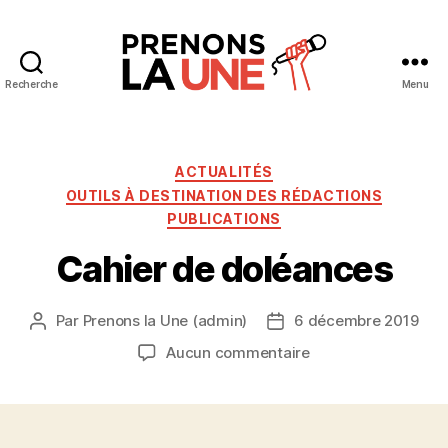
Recherche
Menu
Prenons
la
Une
Catégories
ACTUALITÉS
OUTILS À DESTINATION DES RÉDACTIONS
PUBLICATIONS
Cahier de doléances
Par
Prenons la Une (admin)
6 décembre 2019
Auteur
Date
de
de
sur
Aucun commentaire
l’article
l’article
Cahier
de
doléances